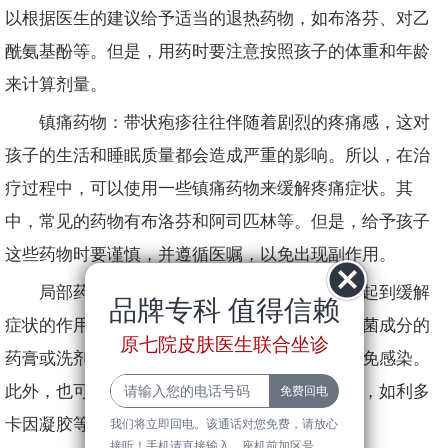
以根据医生的建议给予适当的退热药物，如布洛芬、对乙
酰氨基酚等。但是，用药时要注意按照孩子的体重和年龄
来计算剂量。
镇痛药物：带状疱疹往往伴随着剧烈的疼痛感，这对
孩子的生活和睡眠质量都会造成严重的影响。所以，在治
疗过程中，可以使用一些镇痛药物来缓解疼痛症状。其
中，常见的药物有布洛芬和阿司匹林等。但是，给予孩子
这些药物时要谨慎，并遵循医嘱，以免出现副作用。
局部药物：除了内服药物，局部药物也可以起到缓解
品牌专科 值得信赖
症状的作用。例如，可以使用一些含有消炎、杀菌成分的
原七院皮肤医生联合坐诊
药膏或洗剂来清洁和消毒带状疱疹的表面，以避免感染。
此外，也可以使用一些含有止痛成分的局部药膏，如利多
卡因凝胶等，来减轻疼痛感。
我们将立即回电。该通话对您免费，请放心
接听！手机请直接输入，座机前加区号。