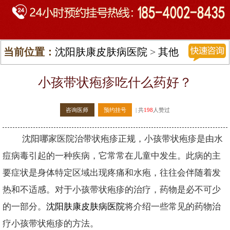
当前位置：
沈阳肤康皮肤病医院
>
其他
皮肤病
>
带状疱疹
>
小孩带状疱疹吃什么药好？
咨询医师
预约挂号
| 共
198
人赞过
沈阳哪家医院治带状疱疹正规，小孩带状疱疹是由水
痘病毒引起的一种疾病，它常常在儿童中发生。此病的主
要症状是身体特定区域出现疼痛和水疱，往往会伴随着发
热和不适感。对于小孩带状疱疹的治疗，药物是必不可少
的一部分。
沈阳肤康皮肤病医院
将介绍一些常见的药物治
疗小孩带状疱疹的方法。