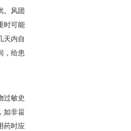
扰。风团
重时可能
几天内自
间，给患
物过敏史
，如非甾
用药时应