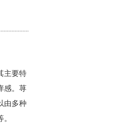
其主要特
痒感。荨
以由多种
等。