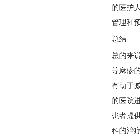
的医护
管理和
总结
总的来
荨麻疹
有助于
的医院
患者提
科的治