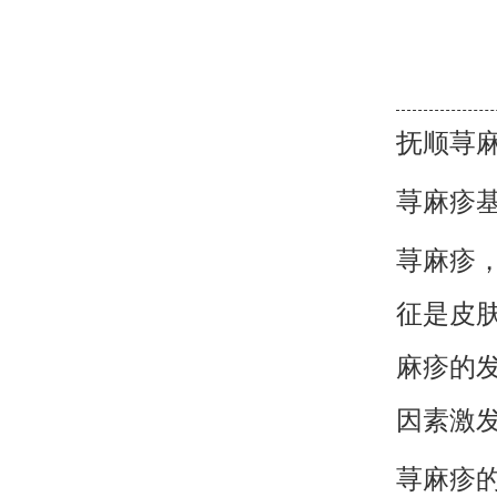
抚顺荨
荨麻疹
荨麻疹
征是皮
麻疹的
因素激
荨麻疹