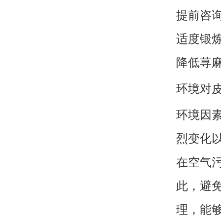
提前咨
适度锻
降低荨
环境对
环境因
烈变化
在空气
此，避
理，能