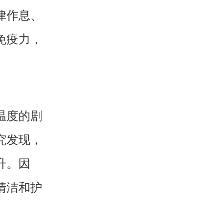
律作息、
免疫力，
温度的剧
究发现，
升。因
清洁和护