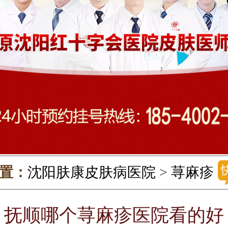
置：
沈阳肤康皮肤病医院
>
荨麻疹
抚顺哪个荨麻疹医院看的好