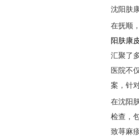
沈阳肤
在抚顺
阳肤康
汇聚了
医院不
案，针
在沈阳
检查，
致荨麻