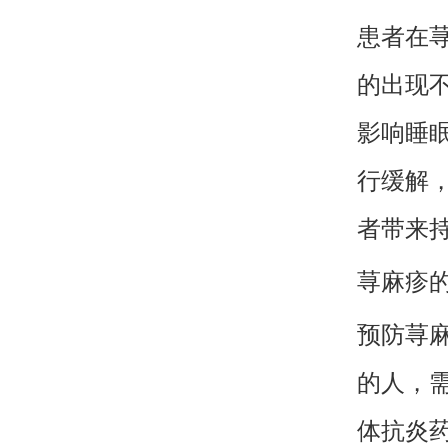
患者在
的出现
影响睡
行缓解
者带来
荨麻疹
预防荨
的人，
体抗炎