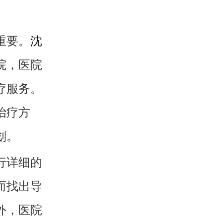
重要。
沈
院，医院
疗服务。
治疗方
划。
行详细的
而找出导
外，医院