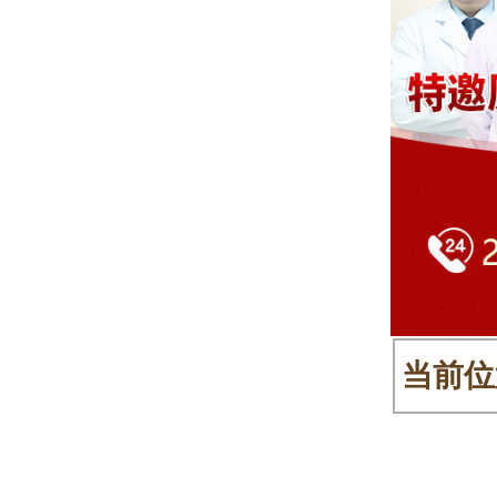
当前位
肤病
>