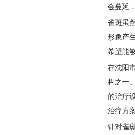
会蔓延
雀斑虽
形象产
希望能
在沈阳
构之一
的治疗
治疗方
针对雀