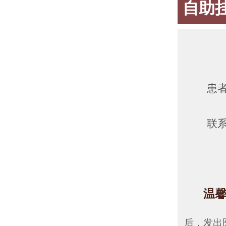
自助
患
联
温
后，发出