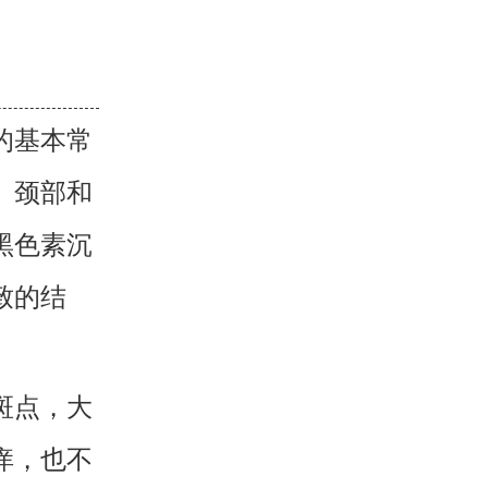
的基本常
、颈部和
黑色素沉
致的结
斑点，大
痒，也不