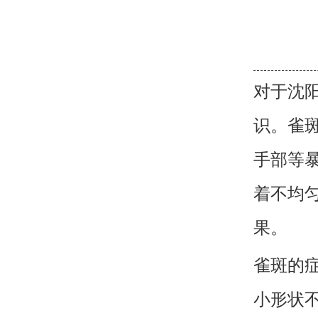
对于沈
识。雀
手部等
着不均
果。
雀斑的
小形状