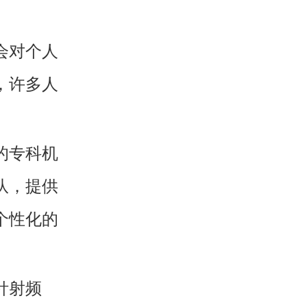
会对个人
，许多人
的专科机
队，提供
个性化的
针射频