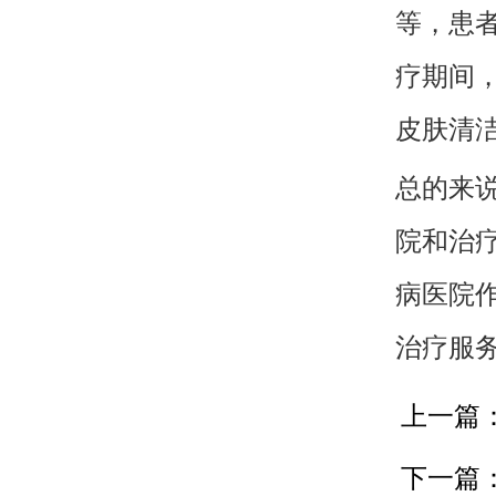
等，患
疗期间
皮肤清
总的来
院和治
病医院
治疗服
上一篇
下一篇