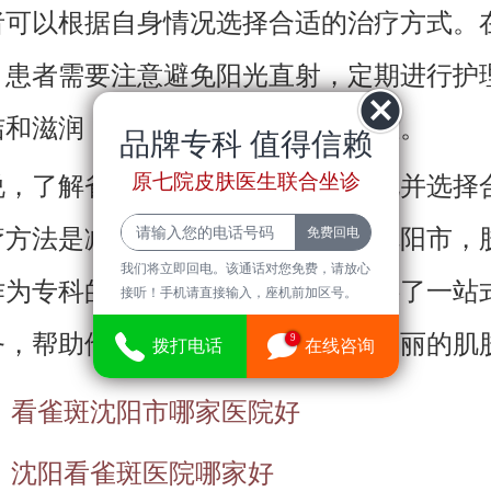
者可以根据自身情况选择合适的治疗方式。
，患者需要注意避免阳光直射，定期进行护
洁和滋润，以促进治疗效果的持久性。
品牌专科 值得信赖
原七院皮肤医生联合坐诊
说，了解雀斑的基本常识，及时发现并选择
疗方法是减轻雀斑困扰的关键。在沈阳市，
我们将立即回电。该通话对您免费，请放心
作为专科的皮肤科机构，为患者提供了一站
接听！手机请直接输入，座机前加区号。
务，帮助他们重拾自信，拥有健康美丽的肌
9
拨打电话
在线咨询
：
看雀斑沈阳市哪家医院好
：
沈阳看雀斑医院哪家好