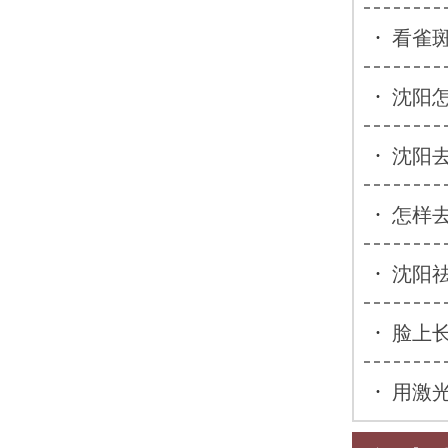
·
看雀
·
沈阳
·
沈阳
·
怎样
·
沈阳
·
脸上
·
用激