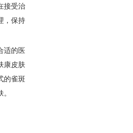
在接受治
理，保持
合适的医
肤康皮肤
式的雀斑
肤。